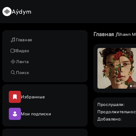
Aýdym
Главная
Shawn M
Главная
Видео
Лента
Поиск
Избранные
Прослушали
:
Продолжительнос
Мои подписки
Добавлено
: