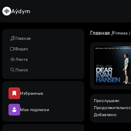
Aýdym
Главная
Finneas
Главная
Видео
Лента
Поиск
Избранные
Прослушали
:
Продолжительнос
Мои подписки
Добавлено
: