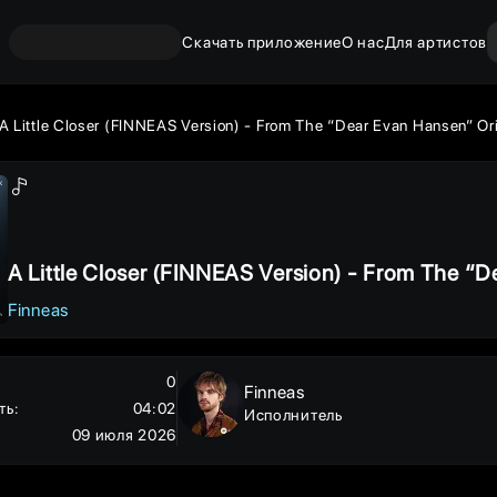
Скачать приложение
О нас
Для артистов
A Little Closer (FINNEAS Version) - From The “Dear Evan Hansen” Ori
A Little Closer (FINNEAS Version) - From The “D
nal Motion Picture Soundtrack
Finneas
0
Finneas
ть
:
04:02
Исполнитель
09 июля 2026