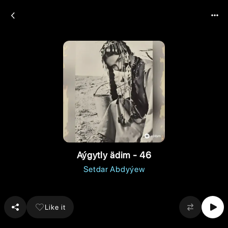
Aýgytly ädim - 46
Setdar Abdyýew
Like it