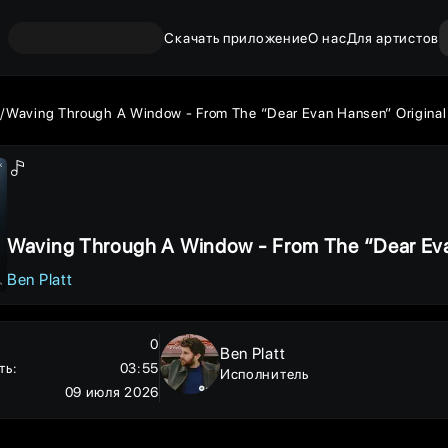
Скачать приложение
О нас
Для артистов
Waving Through A Window - From The “Dear Evan Hansen” Original 
Waving Through A Window - From The “Dear Eva
otion Picture Soundtrack
Ben Platt
0
Ben Platt
ть
:
03:55
Исполнитель
09 июля 2026