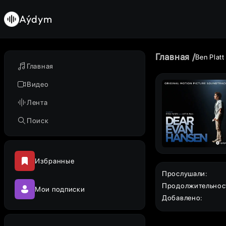
Aýdym
Главная
Ben Platt
Главная
Видео
Лента
Поиск
Избранные
Прослушали
:
Продолжительнос
Мои подписки
Добавлено
: