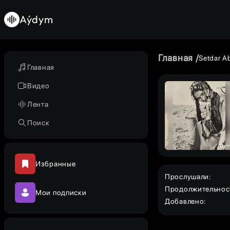
Aýdym
Главная
Setdar 
Главная
Видео
Лента
Поиск
Избранные
Прослушали
:
Продолжительнос
Мои подписки
Добавлено
: