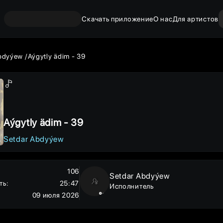
Скачать приложение
О нас
Для артистов
Abdyýew
Aýgytly ädim - 39
Aýgytly ädim - 39
Setdar Abdyýew
106
Setdar Abdyýew
ть
:
25:47
Исполнитель
09 июля 2026