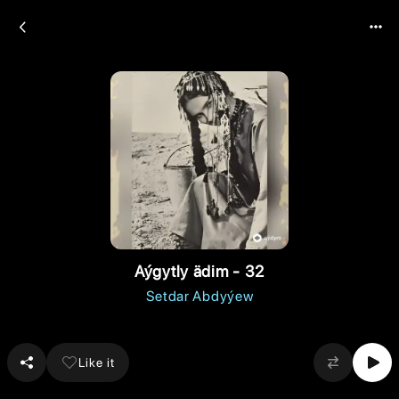
Aýgytly ädim - 32
Setdar Abdyýew
Like it