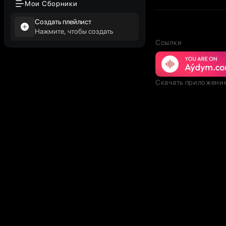
Мои Сборники
Создать плейлист
Нажмите, чтобы создать
Ссылки
Скачать приложени