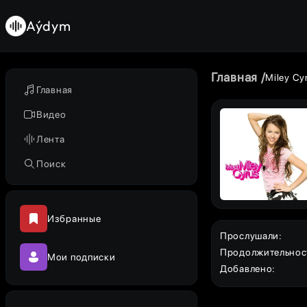
Aýdym
Главная
Miley Cy
Главная
Видео
Лента
Поиск
Избранные
Прослушали
:
Продолжительнос
Мои подписки
Добавлено
: