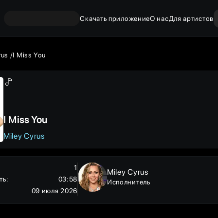
Скачать приложение
О нас
Для артистов
rus
I Miss You
I Miss You
Miley Cyrus
1
Miley Cyrus
ть
:
03:58
Исполнитель
09 июля 2026