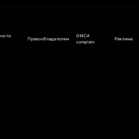
ности
DMCA
Правообладателям
Реклама
complain