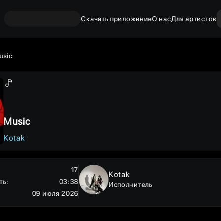
Скачать приложение
О нас
Для артистов
usic
Music
Kotak
17
Kotak
ть
:
03:38
Исполнитель
09 июля 2026