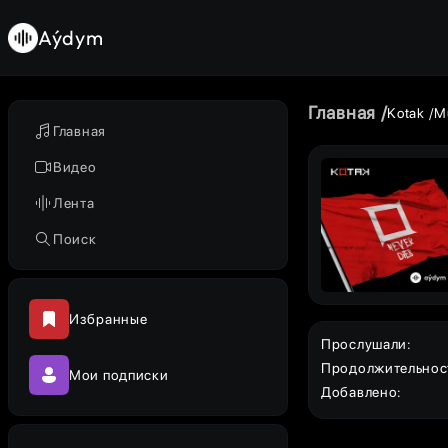
Aýdym
Главная
Kotak
M
Главная
Видео
Лента
Поиск
Избранные
Прослушали
:
Продолжительнос
Мои подписки
Добавлено
: