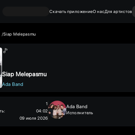
Скачать приложение
О нас
Для артистов
d
Siap Melepasmu
Siap Melepasmu
Ada Band
1
Ada Band
ть
:
04:02
Исполнитель
09 июля 2026