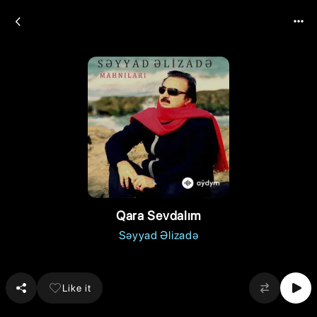
Qara Sevdalım
Səyyad Əlizadə
Like it