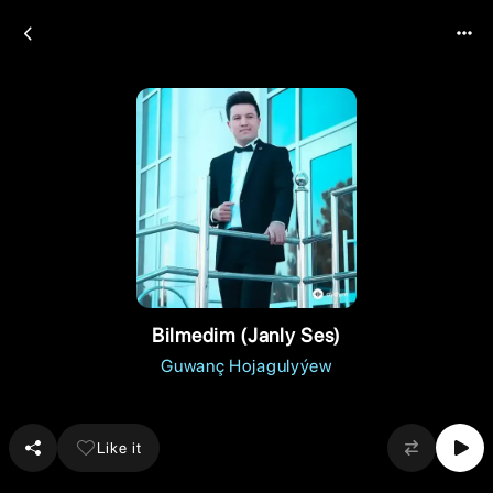
Bilmedim (Janly Ses)
Guwanç Hojagulyýew
Like it