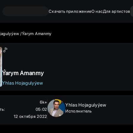
Скачать приложение
О нас
Для артистов
jagulyýew
Ýarym Amanmy
Ýarym Amanmy
Yhlas Hojagulyýew
6k+
Yhlas Hojagulyýew
ть
:
05:02
Исполнитель
12 октября 2022