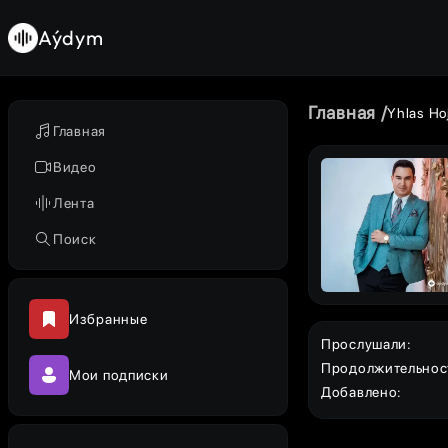
Aýdym
Главная
Yhlas Ho
Главная
Видео
Лента
Поиск
Избранные
Прослушали
:
Продолжительнос
Мои подписки
Добавлено
: