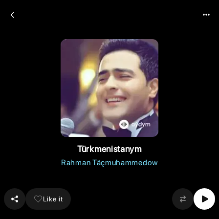
Türkmenistanym
Rahman Täçmuhammedow
Like it