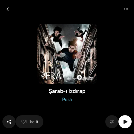
Şarab-ı Izdırap
Pera
Like it