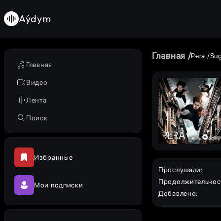
Aýdym
Главная
Pera
Suç
Главная
Видео
Лента
Поиск
Избранные
Прослушали
:
Продолжительнос
Мои подписки
Добавлено
: