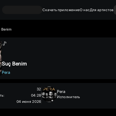
Скачать приложение
О нас
Для артистов
 Benim
Suç Benim
Pera
32
Pera
ть
:
04:28
Исполнитель
04 июня 2026