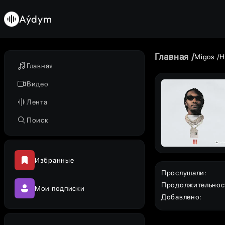
Aýdym
Главная
Migos
H
Главная
Видео
Лента
Поиск
Избранные
Прослушали
:
Продолжительнос
Мои подписки
Добавлено
: