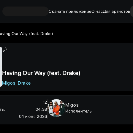
Скачать приложение
О нас
Для артистов
aving Our Way (feat. Drake)
Having Our Way (feat. Drake)
Migos
Drake
12
Migos
ть
:
04:38
Исполнитель
04 июня 2026