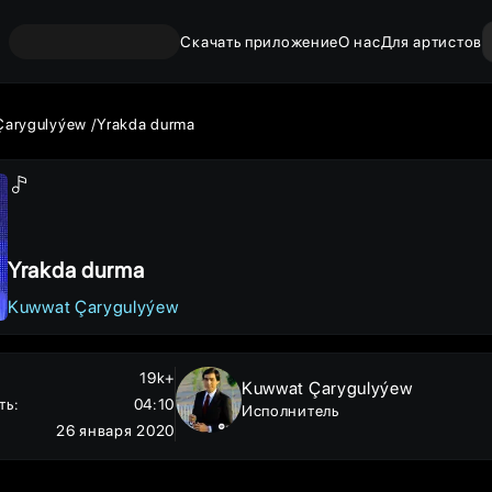
Скачать приложение
О нас
Для артистов
Çarygulyýew
Yrakda durma
Yrakda durma
Kuwwat Çarygulyýew
19k+
Kuwwat Çarygulyýew
ть
:
04:10
Исполнитель
26 января 2020