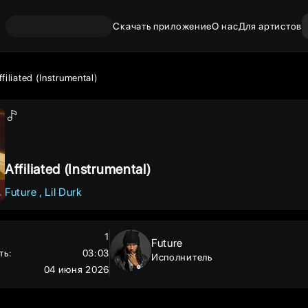
Скачать приложение
О нас
Для артистов
ffiliated (Instrumental)
Affiliated (Instrumental)
Future
Lil Durk
1
Future
ть
:
03:03
Исполнитель
04 июня 2026