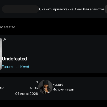
Скачать приложение
О нас
Для артистов
ndefeated
Undefeated
Future
Lil Keed
0
Future
ть
:
02:36
Исполнитель
04 июня 2026