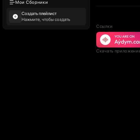
Мои Сборники
Создать плейлист
Нажмите, чтобы создать
Ссылки
Скачать приложени