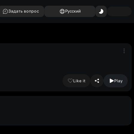
Задать вопрос
Русский
Like it
Play