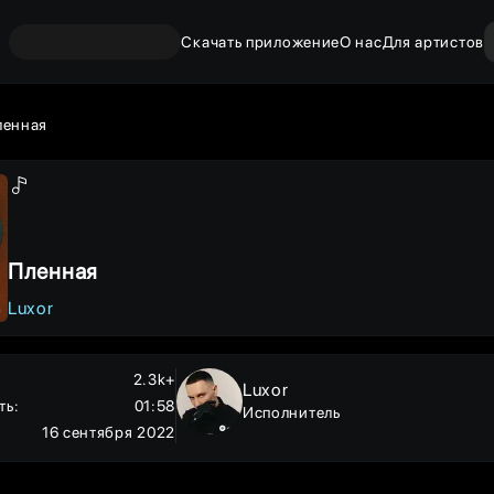
Скачать приложение
О нас
Для артистов
ленная
Пленная
Luxor
2.3k+
Luxor
ть
:
01:58
Исполнитель
16 сентября 2022