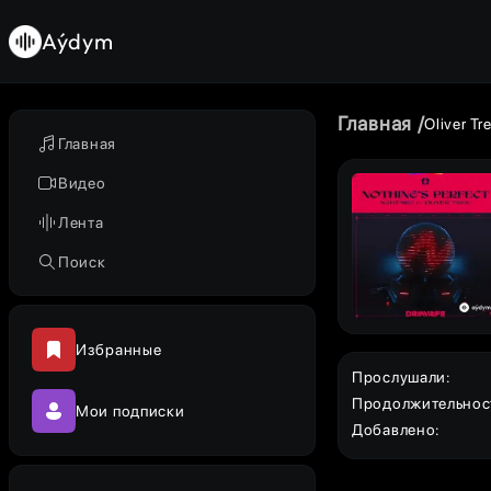
Aýdym
Главная
Oliver Tr
Главная
Видео
Лента
Поиск
Избранные
Прослушали
:
Продолжительнос
Мои подписки
Добавлено
: