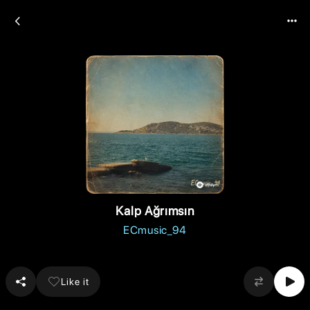
Kalp Ağrımsın
ECmusic_94
Like it