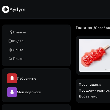
Aýdym
Главная
Серебр
Главная
Видео
Лента
Поиск
Избранные
Прослушали
:
Продолжительнос
Мои подписки
Добавлено
: