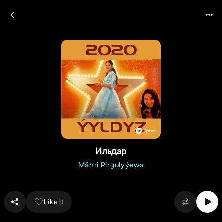
Ильдар
Mähri Pirgulyýewa
Like it