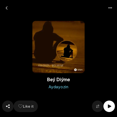
Beý Diýme
Aydayozin
Like it