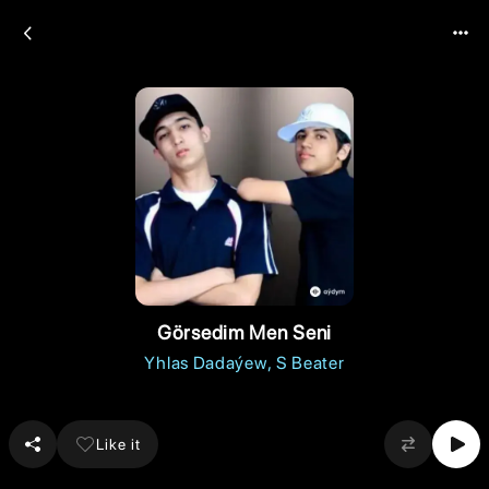
Görsedim Men Seni
Yhlas Dadaýew
S Beater
Like it