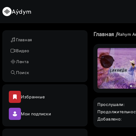
Aýdym
Главная
Rahym A
Главная
Видео
Лента
Поиск
Избранные
Прослушали
:
Продолжительнос
Мои подписки
Добавлено
: