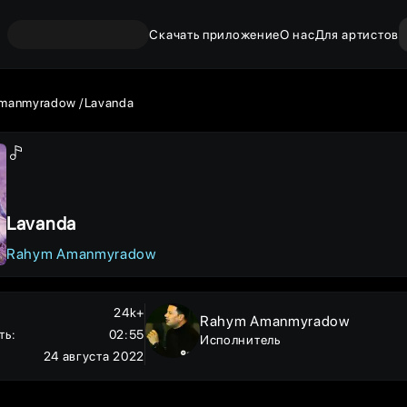
Скачать приложение
О нас
Для артистов
manmyradow
Lavanda
Lavanda
Rahym Amanmyradow
24k+
Rahym Amanmyradow
ть
:
02:55
Исполнитель
24 августа 2022