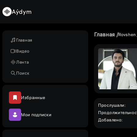
Aýdym
Главная
Rovshen
Главная
Видео
Лента
Поиск
Избранные
Прослушали
:
Продолжительнос
Мои подписки
Добавлено
: