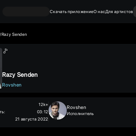
Скачать приложение
О нас
Для артистов
Razy Senden
Razy Senden
Rovshen
12k+
Rovshen
ть
:
03:12
Исполнитель
21 августа 2022