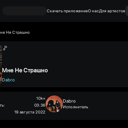
Скачать приложение
О нас
Для артистов
не Не Страшно
Мне Не Страшно
Dabro
10k+
Dabro
ть
:
03:36
Исполнитель
19 августа 2022