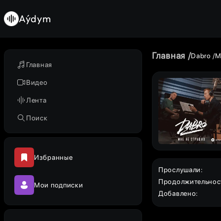
Aýdym
Главная
Dabro
М
Главная
Видео
Лента
Поиск
Избранные
Прослушали
:
Продолжительнос
Мои подписки
Добавлено
: