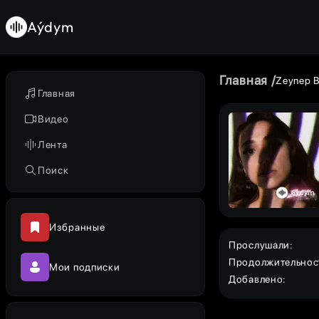
Aýdym
Главная
Zeynep B
Главная
Видео
Лента
Поиск
Избранные
Прослушали
:
Продолжительнос
Мои подписки
Добавлено
: