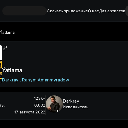
Скачать приложение
О нас
Для артистов
Ýatlama
Ýatlama
Darkray
Rahym Amanmyradow
123k+
Darkray
ть
:
03:02
Исполнитель
17 августа 2022