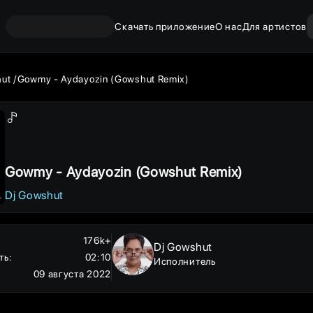
Скачать приложение
О нас
Для артистов
hut
Gowmy - Aydayozin (Gowshut Remix)
Gowmy - Aydayozin (Gowshut Remix)
Dj Gowshut
176k+
Dj Gowshut
ть
:
02:10
Исполнитель
09 августа 2022