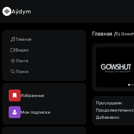
Aýdym
Главная
Dj Gows
Главная
Видео
Лента
Поиск
Избранные
Прослушали
:
Продолжительнос
Мои подписки
Добавлено
: