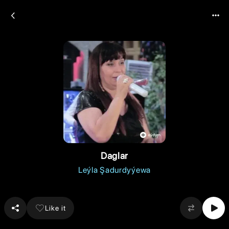
Daglar
Leýla Şadurdyýewa
Like it