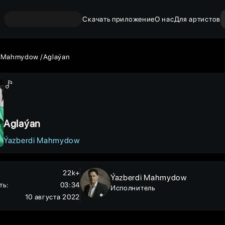
Скачать приложение
О нас
Для артистов
i Mahmydow
Aglaýan
Aglaýan
Ýazberdi Mahmydow
22k+
Ýazberdi Mahmydow
ть
:
03:34
Исполнитель
10 августа 2022