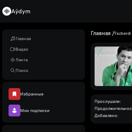
Aýdym
Главная
Ýazberd
Главная
Видео
Лента
Поиск
Избранные
Прослушали
:
Продолжительнос
Мои подписки
Добавлено
: