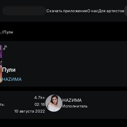
Скачать приложение
О нас
Для артистов
А
Пули
Пули
НАZИМА
4.7k+
НАZИМА
ть
:
02:16
Исполнитель
10 августа 2022