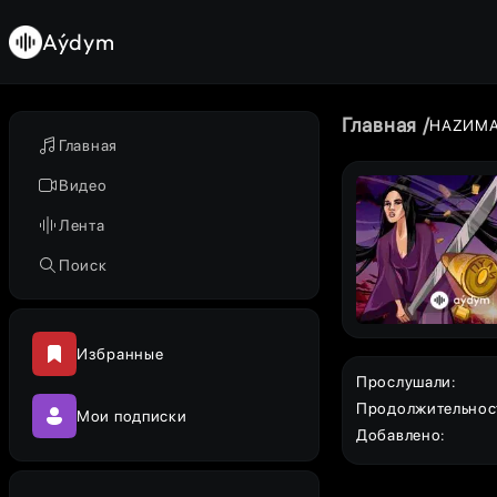
Aýdym
Главная
НАZИМ
Главная
Видео
Лента
Поиск
Избранные
Прослушали
:
Продолжительнос
Мои подписки
Добавлено
: