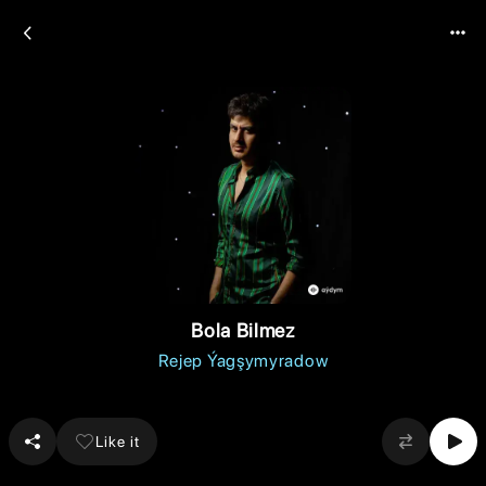
Bola Bilmez
Rejep Ýagşymyradow
Like it