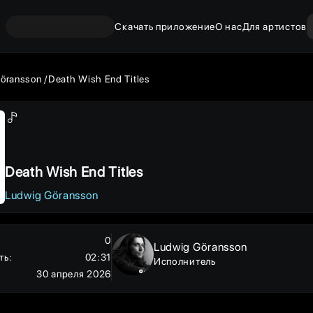
Скачать приложение
О нас
Для артистов
öransson
Death Wish End Titles
Death Wish End Titles
Ludwig Göransson
0
Ludwig Göransson
ть
:
02:31
Исполнитель
30 апреля 2026