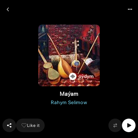
Maýam
Rahym Selimow
Like it