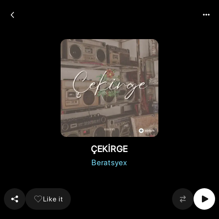
ÇEKİRGE
Beratsyex
Like it