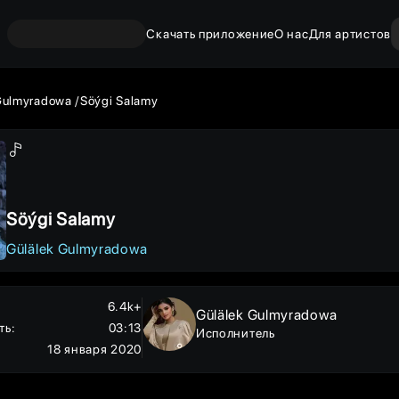
Скачать приложение
О нас
Для артистов
Gulmyradowa
Söýgi Salamy
Söýgi Salamy
Gülälek Gulmyradowa
6.4k+
Gülälek Gulmyradowa
ть
:
03:13
Исполнитель
18 января 2020