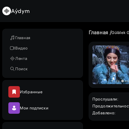
Aýdym
Главная
Gülälek 
Главная
Видео
Лента
Поиск
Избранные
Прослушали
:
Продолжительнос
Мои подписки
Добавлено
: