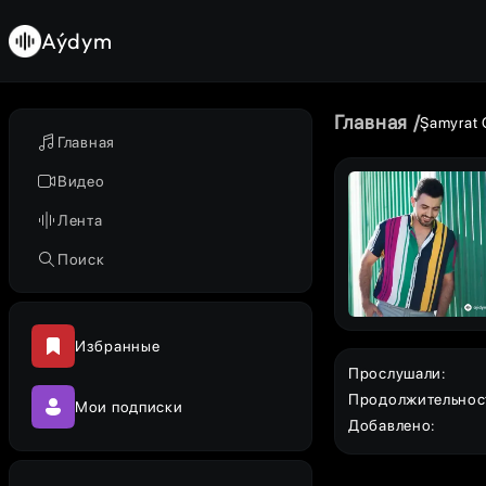
Aýdym
Главная
Şamyrat 
Главная
Видео
Лента
Поиск
Избранные
Прослушали
:
Продолжительнос
Мои подписки
Добавлено
: