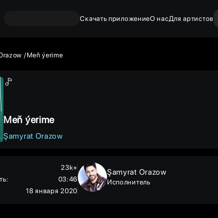
Скачать приложение
О нас
Для артистов
Orazow
Meň ýerime
Meň ýerime
Şamyrat Orazow
23k+
Şamyrat Orazow
ть
:
03:46
Исполнитель
18 января 2020