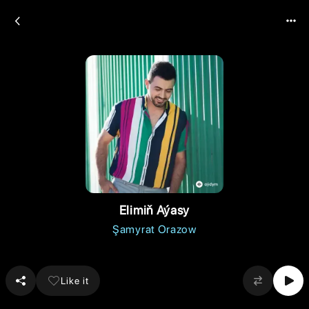
Elimiň Aýasy
Şamyrat Orazow
Like it