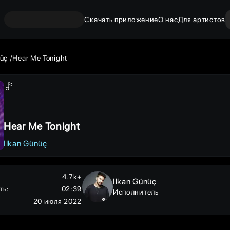
Скачать приложение
О нас
Для артистов
nüç
Hear Me Tonight
Hear Me Tonight
Ilkan Günüç
4.7k+
Ilkan Günüç
ть
:
02:39
Исполнитель
20 июля 2022