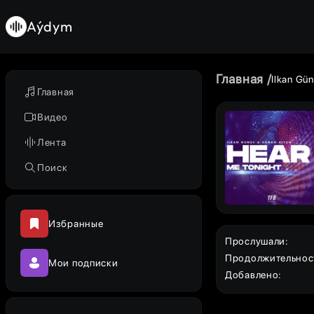
Aýdym
Главная
Ilkan Gü
Главная
Видео
Лента
Поиск
Избранные
Прослушали
:
Продолжительнос
Мои подписки
Добавлено
: