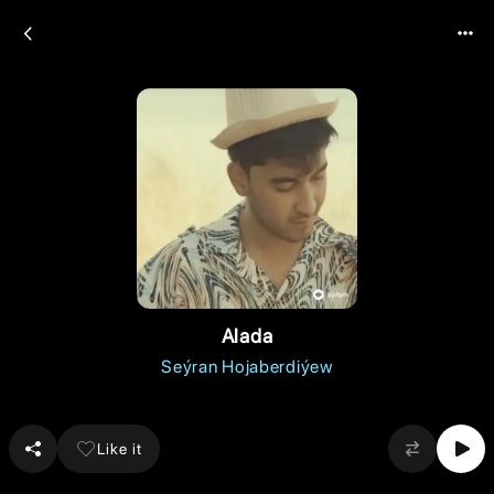
Alada
Seýran Hojaberdiýew
Like it