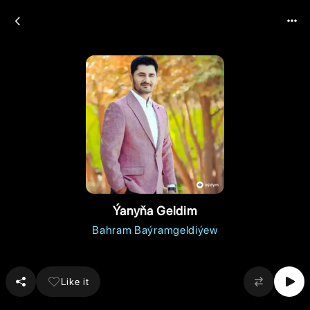
Ýanyňa Geldim
Bahram Baýramgeldiýew
Like it