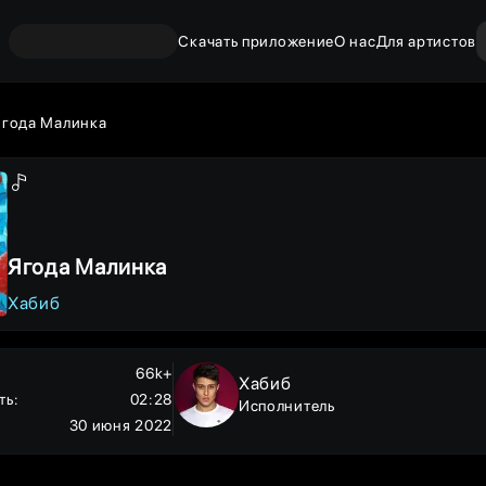
Скачать приложение
О нас
Для артистов
Ягода Малинка
Ягода Малинка
Хабиб
66k+
Хабиб
ть
:
02:28
Исполнитель
30 июня 2022