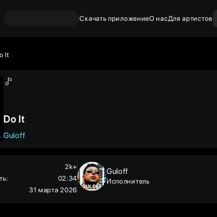
Скачать приложение
О нас
Для артистов
o It
Do It
Guloff
2k+
Guloff
ть
:
02:34
Исполнитель
31 марта 2026