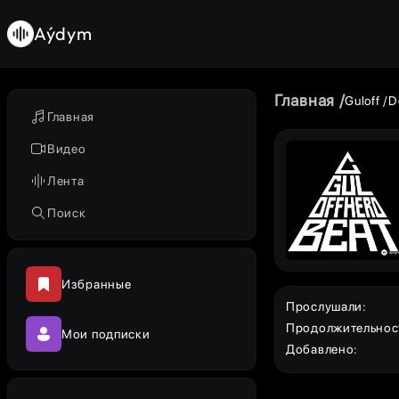
Aýdym
Главная
Guloff
D
Главная
Видео
Лента
Поиск
Избранные
Прослушали
:
Продолжительнос
Мои подписки
Добавлено
: