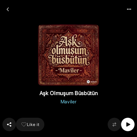
Aşk Olmuşum Büsbütün
Maviler
Like it