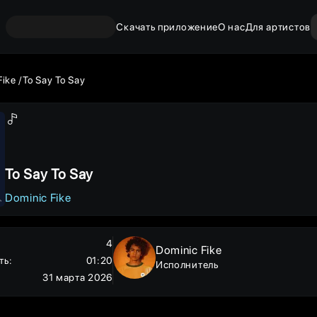
Скачать приложение
О нас
Для артистов
Fike
To Say To Say
To Say To Say
Dominic Fike
4
Dominic Fike
ть
:
01:20
Исполнитель
31 марта 2026