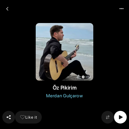
Öz Pikirim
Merdan Gulçarow
Like it